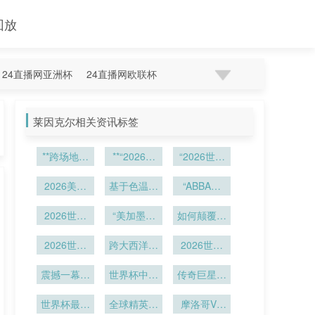
回放
24直播网亚洲杯
24直播网欧联杯
莱因克尔相关资讯标签
**跨场地同
**“2026世
“2026世界
步执裁情境
界杯48队
杯跨区域碳
下VAR设备
2026美加
赛制下小组
基于色温梯
足迹联动核
“ABBA法
智能调度与
墨世界杯供
赛积分效率
度的LED照
算与绿色交
则：点球点
裁判组联动
应链预警：
2026世界
的帕累托前
明系统对高
“美加墨世
上的命运翻
如何颠覆点
通体系再
决策模型构
跨境冷链食
杯跨洲观赛
动态范围电
沿分析”**
界杯倒计
转与心理暗
球大战名单
造”
品检疫新规
2026世界
碳足迹对
建**
视转播色彩
时：从驻地
跨大西洋物
2026世界
选择逻辑
战”
与通关壁垒
比：中、
杯冠军之
还原精度的
流：欧洲装
到绿茵
杯裁判面临
美、加球迷
震撼一幕燃
路：39天
加剧
备抵达北美
世界杯中场
影响机制
高原挑战：
传奇巨星轮
生态成本透
鏖战跑动数
爆全场
东海岸的周
秀阵容曝光
——以
墨西哥城
番登场
据深度拆解
世界杯最快
视
全球精英执
2026年世
期解析
2240米海
摩洛哥VS