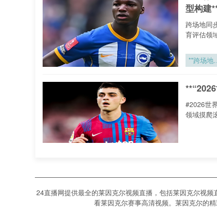
型构建*
形博弈》
跨场地同
育评估领
**跨场地
步执裁情
下VAR设
**“2
智能调度
裁判组联
#2026
决策模型
领域摸爬
建**
**“2026
界杯48队
赛制下小
“202
赛积分效
24直播网提供最全的莱因克尔视频直播，包括莱因克尔视频
的帕累托
2026世
看莱因克尔赛事高清视频。莱因克尔的精彩是
沿分析”**
拿大、墨