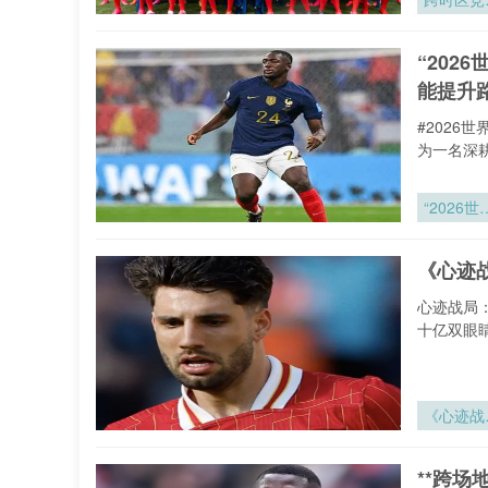
调控：墨
哥城至纽
“20
五小时航
能提升
对2026
界杯球员
#202
夜节律与
为一名深
动表现的
响机制研
“2026世
杯十六赛
医疗物资
《心迹
境协同通
网络设计
心迹战局
应急效能
十亿双眼
升路径研
究”
《心迹战
局：世界
裁判在毫
**跨
心率间的