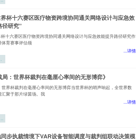
西
约
26世界杯十六赛区医疗物资跨境协同通关网络设计与应急效
程
路径研究”
世
昼
6世界杯十六赛区医疗物资跨境协同通关网络设计与应急效能提升路径研究作
运
耕体育赛事评估领
影
...详情
究
界
区
跨
战局：世界杯裁判在毫厘心率间的无形博弈》
关
与
：世界杯裁判在毫厘心率间的无形博弈当世界杯的哨声响起，全世界数
提
睛汇聚于那片绿茵场。我
...详情
杯
厘
场地同步执裁情境下VAR设备智能调度与裁判组联动决策模
无