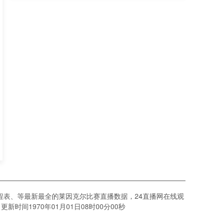
组第6轮
程表、等最新最全的莱因克尔比赛直播数据，24直播网在线观
间1970年01月01日08时00分00秒