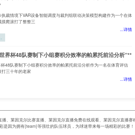
*
步执裁情境下VAR设备智能调度与裁判组联动决策模型构建作为一个在体
域摸爬滚打了整整三
...详情
同
境
备
026世界杯48队赛制下小组赛积分效率的帕累托前沿分析”**
与
动
世界杯48队赛制下小组赛积分效率的帕累托前沿分析作为一名在体育评估
构
滚打三十年的老家
...详情
世
组
6世界杯跨区域碳足迹联动核算与绿色交通体系再造”
率
直播、莱因克尔比赛直播、莱因克尔直播免费在线观看、莱因克尔直播赛
前
界杯：当足球的狂欢遇上碳足迹的拷问2026年，世界杯将首次由美国、加
因为拥有{team}等强壮的队伍球员，为球迷带来每一场精彩的比赛！ 更新时
西哥三个国家联