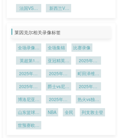
进球纪录或
界杯场馆为
法巅峰对决
拔下的血氧
海地摩洛哥
被刷新？姆
法国VS伊
新西兰VS
实证载体
VS海地直
适应问题
拉克直播法
巴佩领
埃及直播新
<br /> <br
播
/> **重写标
国VS伊拉
衔“闪电
西兰VS埃
题：** <br
克在线直播
战”名单！
及在线直播
莱因克尔相关录像标签
/> 色温梯
度调控下
LED照明对
全场录像回
全场集锦
比赛录像
HDR转播
放
色彩还原精
英超第18
亚冠精英联
2025年12
度的影响机
轮
赛西亚区第
月18日
理——以
2025年12
2025年12
6轮
町田泽维亚
2026年世
月14日
月15日
vs蔚山HD
界杯场馆为
2025年12
爵士vs尼克
2025年12
实证案例
月8日
斯
月5日
博洛尼亚vs
2025年12
热火vs独行
帕尔马
月4日
侠
山东篮球联
NBA
全民
列支敦士登
赛
世预赛欧洲
区小组赛J