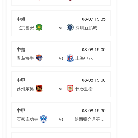
像
02月26日 塞维利亚vs马洛卡 全场录像
02月25日 尼斯vs蒙彼利埃 全场录像
02月25日 卡利亚里vs尤文图斯 全场录像
中超
08-07 19:35
02月25日 浙江vs大连英博 全场录像
北京国安
深圳新鹏城
vs
02月24日 青岛海牛vs青岛西海岸 全场录像
02月24日 圣埃蒂安vs昂热 全场录像
中超
08-08 19:00
02月23日 伯恩茅斯vs狼队 全场录像
青岛海牛
上海申花
vs
中甲
08-08 19:00
苏州东吴
长春亚泰
vs
中甲
08-08 19:30
石家庄功夫
陕西联合月亮泊
vs
队