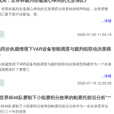
战局：世界杯裁判在毫厘心率间的无形博弈》
关
与
：世界杯裁判在毫厘心率间的无形博弈当世界杯的哨声响起，全世界数
提
睛汇聚于那片绿茵场。我
研
...详情
战
2026-07-20 11:54:19
杯
厘
场地同步执裁情境下VAR设备智能调度与裁判组联动决策模
无
*
》
步执裁情境下VAR设备智能调度与裁判组联动决策模型构建作为一个在体
域摸爬滚打了整整三
...详情
同
2026-07-19 12:22:05
境
备
026世界杯48队赛制下小组赛积分效率的帕累托前沿分析”**
与
动
世界杯48队赛制下小组赛积分效率的帕累托前沿分析作为一名在体育评估
构
滚打三十年的老家