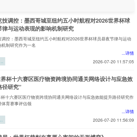
竞技调控：墨西哥城至纽约五小时航程对2026世界杯球
节律与运动表现的影响机制研究
技调控：墨西哥城至纽约五小时航程对2026世界杯球员昼夜节律与运动
响机制研究作为一名
...详情
技
2026-07-20 11:57:05
西
约
26世界杯十六赛区医疗物资跨境协同通关网络设计与应急效
程
路径研究”
世
昼
6世界杯十六赛区医疗物资跨境协同通关网络设计与应急效能提升路径研究作
运
耕体育赛事评估领
影
...详情
究
界
2026-07-20 11:56:09
区
跨