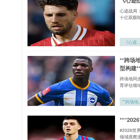
《心迹
境协同通
网络设计
心迹战局
应急效能
十亿双眼
升路径
究”
《心迹
局：世界
裁判在毫
**跨
心率间的
型构建*
形博弈
跨场地同
育评估领
**跨场地
步执裁情
下VAR设
**“2
智能调度
裁判组联
#2026
决策模型
领域摸爬