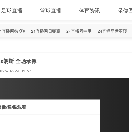
足球直播
篮球直播
体育资讯
录像
24直播网韩K联
24直播网日职联
24直播网中甲
24直播网世亚预
4直播网西甲
24直播网德甲
24直播网欧冠杯
24直播网中超
vs朗斯 全场录像
025-02-24 09:57
录像/集锦观看