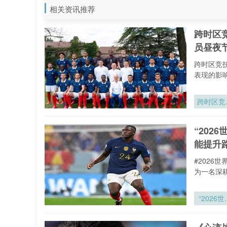
相关资讯推荐
跨时区
员昼夜
跨时区竞
表现的影
跨时区竞
调控：墨
哥城至纽
“20
五小时航
能提升
对2026
界杯球员
#202
夜节律与
为一名深
动表现的
响机制研
“2026世
杯十六赛
医疗物资