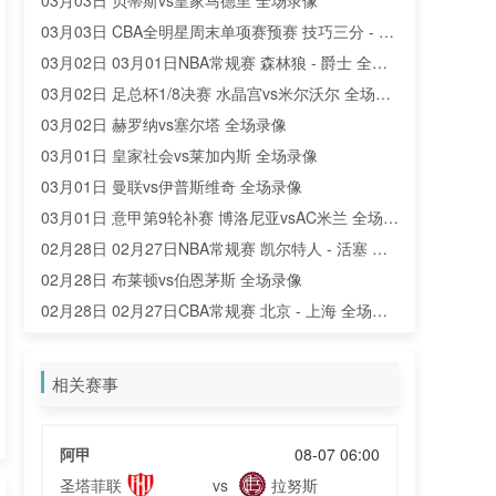
03月03日 贝蒂斯vs皇家马德里 全场录像
03月03日 CBA全明星周末单项赛预赛 技巧三分 - 扣
篮大赛 全场录像
03月02日 03月01日NBA常规赛 森林狼 - 爵士 全场
录像
03月02日 足总杯1/8决赛 水晶宫vs米尔沃尔 全场录
像
03月02日 赫罗纳vs塞尔塔 全场录像
03月01日 皇家社会vs莱加内斯 全场录像
03月01日 曼联vs伊普斯维奇 全场录像
03月01日 意甲第9轮补赛 博洛尼亚vsAC米兰 全场录
像
02月28日 02月27日NBA常规赛 凯尔特人 - 活塞 全
场录像
02月28日 布莱顿vs伯恩茅斯 全场录像
02月28日 02月27日CBA常规赛 北京 - 上海 全场录
像
02月27日 02月26日NBA常规赛 独行侠 - 湖人 全场
录像
02月27日 切尔西vs南安普顿 全场录像
相关赛事
02月27日 科莫vs那不勒斯 全场录像
02月26日 02月23日男篮亚洲杯预选赛 蒙古男篮 - 日
阿甲
08-07 06:00
本男篮 全场录像
02月26日 02月25日NBA常规赛 黄蜂 - 国王 全场录
圣塔菲联
拉努斯
vs